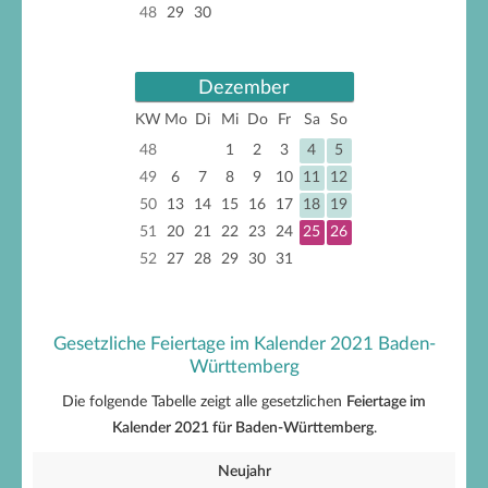
48
29
30
Dezember
KW
Mo
Di
Mi
Do
Fr
Sa
So
48
1
2
3
4
5
49
6
7
8
9
10
11
12
50
13
14
15
16
17
18
19
51
20
21
22
23
24
25
26
52
27
28
29
30
31
Gesetzliche Feiertage im Kalender 2021 Baden-
Württemberg
Die folgende Tabelle zeigt alle gesetzlichen
Feiertage im
Kalender 2021 für Baden-Württemberg
.
Neujahr