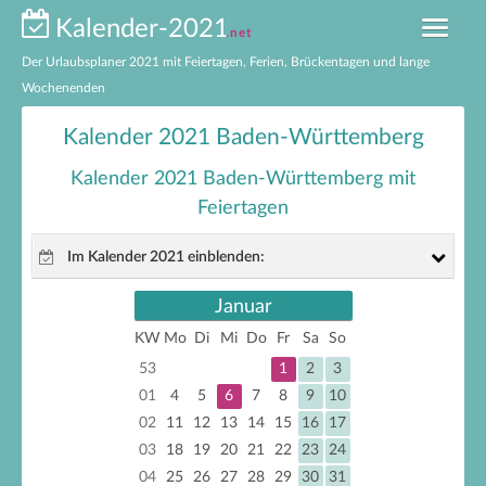
Kalender-2021
.net
Der Urlaubsplaner 2021 mit Feiertagen, Ferien, Brückentagen und lange
Wochenenden
Kalender 2021 nach Bundesländern
Kalender 2021 Baden-Württemberg
Ferien 2021 nach Bundesländern
Kalender 2021 Baden-Württemberg mit
Feiertagen
Feiertage 2021 nach Bundesländern
Im Kalender 2021 einblenden:
Feiertage 2021 Deutschland
Brückentage 2021
Januar
gesetzliche Feiertage
KW
Mo
Di
Mi
Do
Fr
Sa
So
Kalender 2021 zum Ausdrucken
nicht gesetzliche Feiertage
53
1
2
3
Brückentage
EXCEL-Kalender 2021
01
4
5
6
7
8
9
10
02
11
12
13
14
15
16
17
lange Wochenenden
03
18
19
20
21
22
23
24
04
25
26
27
28
29
30
31